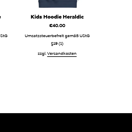
e
Kids Hoodie Heraldic
€
40.00
UStG
Umsatzsteuerbefreit gemäß UStG
§19 (1)
zzgl.
Versandkosten
Dieses
Produkt
weist
mehrere
Varianten
auf.
Die
Optionen
können
auf