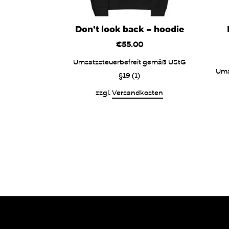
Don’t look back – hoodie
€
55.00
Umsatzsteuerbefreit gemäß UStG
Ums
§19 (1)
zzgl.
Versandkosten
Dieses
Produkt
weist
mehrere
Varianten
auf.
Die
Optionen
können
auf