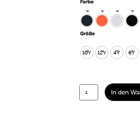
Farbe
Größe
10Y
12Y
4Y
6Y
Kids
In den Wa
Hoodie
Surf
Skate
Repeat
Menge