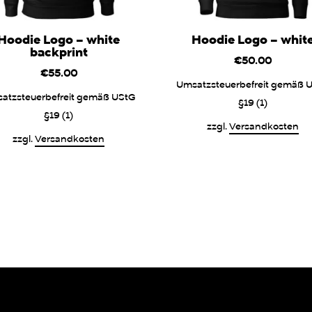
Hoodie Logo – white
Hoodie Logo – whit
backprint
€
50.00
€
55.00
Umsatzsteuerbefreit gemäß 
atzsteuerbefreit gemäß UStG
§19 (1)
§19 (1)
zzgl.
Versandkosten
zzgl.
Versandkosten
Dieses
Dieses
Produkt
Produkt
weist
weist
mehrere
mehrere
Varianten
Varianten
auf.
auf.
Die
Die
Optionen
Optionen
können
können
auf