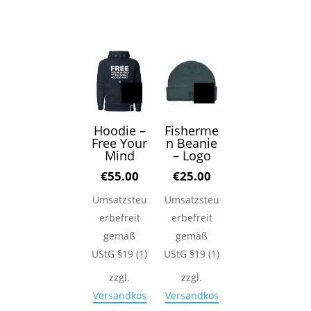
Dieses
Produkt
weist
mehrere
Varianten
auf.
Die
Optionen
Hoodie –
Fisherme
Free Your
n Beanie
können
Mind
– Logo
auf
€
55.00
€
25.00
der
Produktseite
Umsatzsteu
Umsatzsteu
gewählt
erbefreit
erbefreit
werden
gemäß
gemäß
UStG §19 (1)
UStG §19 (1)
zzgl.
zzgl.
Versandkos
Versandkos