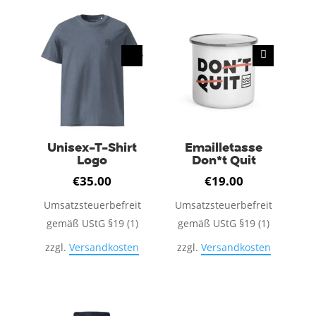
Unisex-T-Shirt
Emailletasse
Logo
Don*t Quit
€
35.00
€
19.00
Umsatzsteuerbefreit
Umsatzsteuerbefreit
gemäß UStG §19 (1)
gemäß UStG §19 (1)
zzgl.
Versandkosten
zzgl.
Versandkosten
Dieses
Produkt
weist