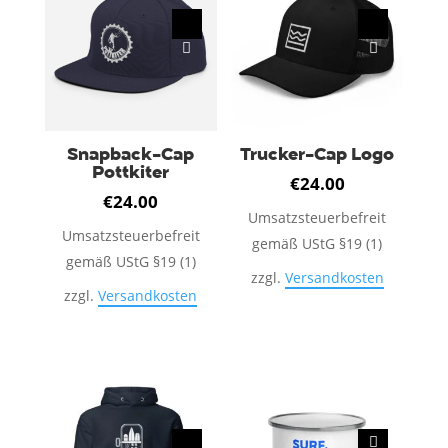
Varianten
Varianten
auf.
auf.
Die
Die
Optionen
Optionen
können
können
auf
auf
Snapback-Cap
Trucker-Cap Logo
Pottkiter
der
der
€
24.00
Produktseite
Produktseite
€
24.00
Umsatzsteuerbefreit
gewählt
gewählt
Umsatzsteuerbefreit
gemäß UStG §19 (1)
werden
werden
gemäß UStG §19 (1)
zzgl.
Versandkosten
zzgl.
Versandkosten
Dieses
Dieses
Produkt
Produkt
weist
weist
mehrere
mehrere
Varianten
Varianten
auf.