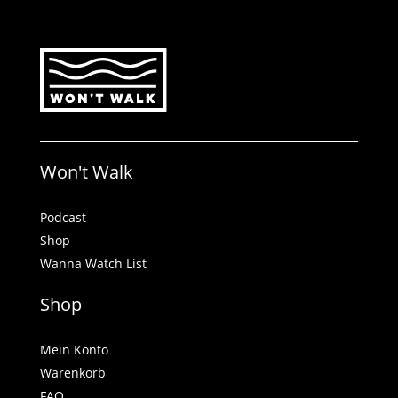
können
auf
auf
der
der
Produktseite
Produktseite
gewählt
gewählt
werden
werden
Won't Walk
Podcast
Shop
Wanna Watch List
Shop
Mein Konto
Warenkorb
FAQ