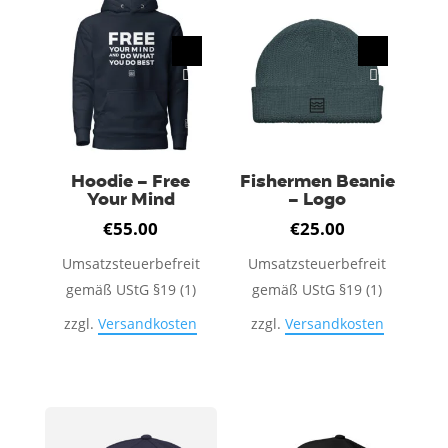
mehrere
Varianten
auf.
Die
Optionen
können
auf
Hoodie – Free
Fishermen Beanie
Your Mind
– Logo
der
Produktseite
€
55.00
€
25.00
gewählt
Umsatzsteuerbefreit
Umsatzsteuerbefreit
werden
gemäß UStG §19 (1)
gemäß UStG §19 (1)
zzgl.
Versandkosten
zzgl.
Versandkosten
Dieses
Dieses
Produkt
Produkt
weist
weist
mehrere
mehrere