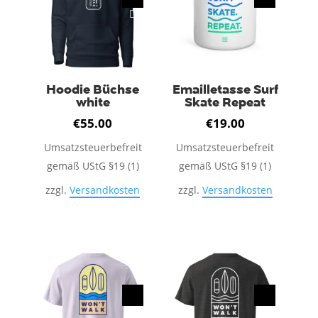
auf.
Die
Die
Optionen
Optionen
können
können
auf
auf
Hoodie Büchse
Emailletasse Surf
der
white
Skate Repeat
der
Produktseite
Produktseite
€
55.00
€
19.00
gewählt
gewählt
werden
Umsatzsteuerbefreit
Umsatzsteuerbefreit
werden
gemäß UStG §19 (1)
gemäß UStG §19 (1)
zzgl.
Versandkosten
zzgl.
Versandkosten
Dieses
Produkt
weist
mehrere
Varianten
auf.