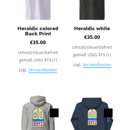
Die
Optionen
können
auf
Heraldic colored
Heraldic white
Back Print
der
€
35.00
Produktseite
€
35.00
Umsatzsteuerbefreit
gewählt
Umsatzsteuerbefreit
gemäß UStG §19 (1)
werden
gemäß UStG §19 (1)
zzgl.
Versandkosten
zzgl.
Versandkosten
Dieses
Dieses
Produkt
Produkt
weist
weist
mehrere
mehrere
Varianten
Varianten
auf.
auf.
Die
Die
Optionen